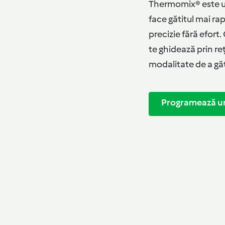
Thermomix® este un
face gătitul mai rap
precizie fără efort
te ghidează prin r
modalitate de a găt
Programează u