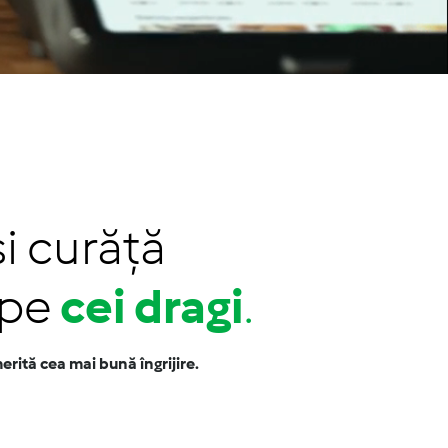
i curăță
 pe
cei dragi
.
rită cea mai bună îngrijire.