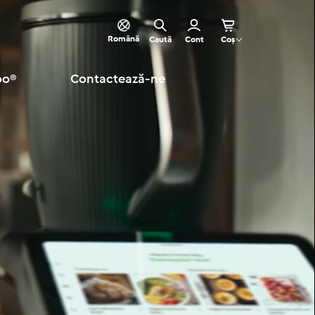
Română
Caută
Cont
Coș
oo®
Contactează-ne