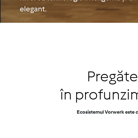
elegant.
Testează înainte să cumperi
Comandă
Pregăte
în profunzi
Ecosistemul Vorwerk este co