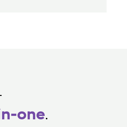
-
-in-one
.