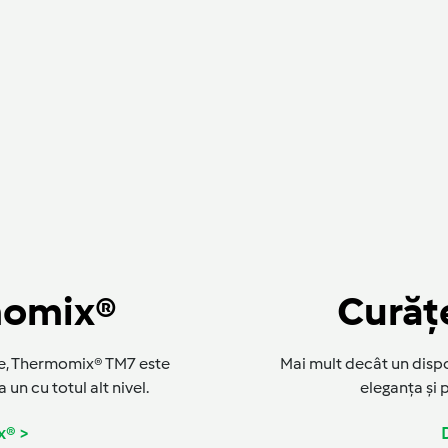
momix®
Curăț
ie, Thermomix® TM7 este
Mai mult decât un disp
un cu totul alt nivel.
eleganța și 
x® >