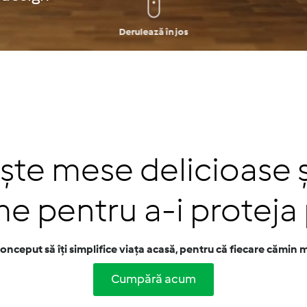
Derulează în jos
 acum
ște mese delicioase ș
me pentru a-i proteja
nceput să îți simplifice viața acasă, pentru că fiecare cămin me
Cumpără acum