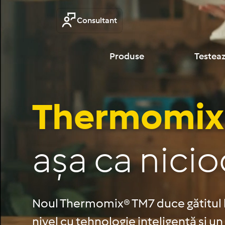
Sari
la
Consultant
conținut
Produse
Testeaz
Thermomix
așa ca nicio
Noul Thermomix® TM7 duce gătitul 
nivel cu tehnologie inteligentă și un