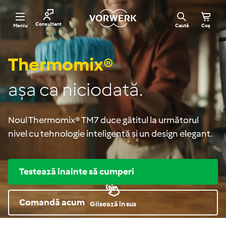
Sari
V
la
o
Navigare site
Consultant
Meniu
Caută
Coș
r
conținut
w
e
r
Thermomix®
k
R
o
așa ca niciodată.
m
a
n
i
Noul Thermomix® TM7 duce gătitul la următorul
a
nivel cu tehnologie inteligentă și un design elegant.
Testează înainte să cumperi
Comandă acum
Glisează în sus