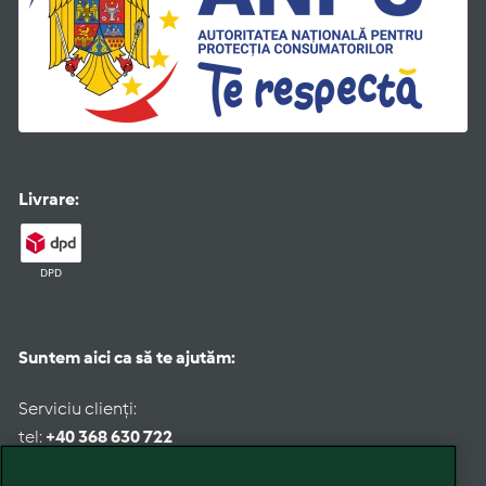
Livrare:
DPD
Suntem aici ca să te ajutăm:
Serviciu clienți:
tel:
+40 368 630 722
Email:
romania@customercare.vorwerk.com